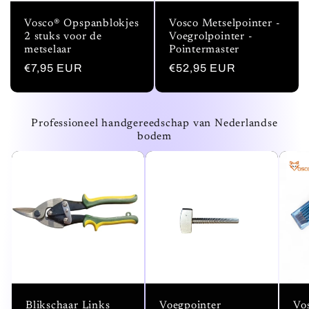
Vosco® Opspanblokjes
Vosco Metselpointer -
2 stuks voor de
Voegrolpointer -
metselaar
Pointermaster
Normale
€7,95 EUR
Normale
€52,95 EUR
prijs
prijs
Professioneel handgereedschap van Nederlandse
bodem
Blikschaar Links
Voegpointer
Vo