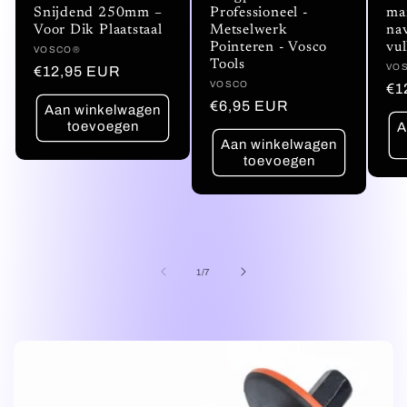
Snijdend 250mm –
Professioneel -
ma
Voor Dik Plaatstaal
Metselwerk
nav
Pointeren - Vosco
vul
Verkoper:
VOSCO®
Tools
Ver
VO
Normale
€12,95 EUR
Verkoper:
VOSCO
No
€1
prijs
Normale
€6,95 EUR
Aan winkelwagen
pri
toevoegen
prijs
A
Aan winkelwagen
toevoegen
van
1
/
7